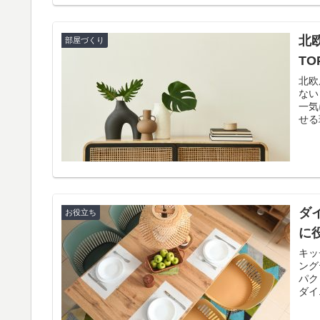
北
部屋づくり
TO
北欧
ないといけな
一気
ダ
お役立ち
に
キッ
ング
パク
ダイ