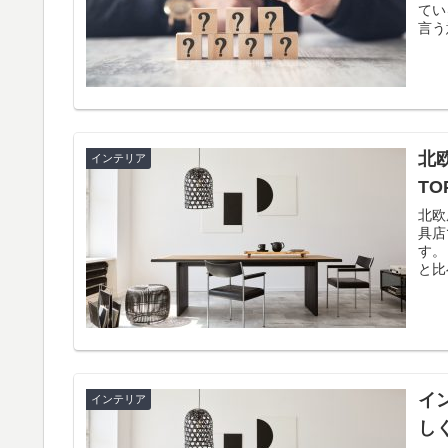
ている家
言う
北
インテリア
TO
北欧風
具店
す。 北欧風インテリア家具の2位はHAYです。 他の北欧家具ブ
と比
イ
インテリア
し