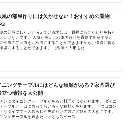
欧風の部屋作りには欠かせない！おすすめの置物
P3
風の部屋にしたいと考えている場合は、置物にもこだわりを持た
いです。 人気が高い北欧風の時計を置物で用意すると、
に部屋の雰囲気を北欧風にすることができますから、快適に暮ら
せる環境にすることができます。 北欧風の人形もた...
イニングテーブルにはどんな種類がある？家具選び
役立つ情報を大公開
チンにダイニングテーブルがあると料理がはかどります。 ダイニ
テーブルと一口に言ってもいろんな種類があります。 一つはコン
トなタイプで一人暮らしや夫婦だけの方にお勧めの大きさです。
ニングテーブルを置きたいけどもスペース...