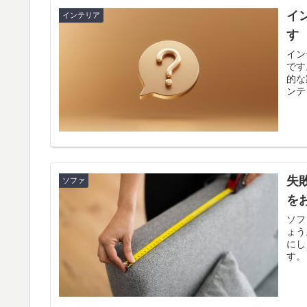
イ
インテリア
す
イン
です。 そのため室内に置くテーブルやタン
的な
ンテ
失
ソファ
を
ソフ
ょう。 まず、高さは脚付きのソファの場合
にしましょう。 脚