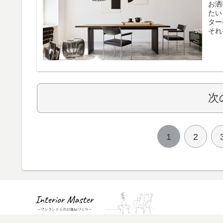
お洒
たいと
ター
それ
次
1
2