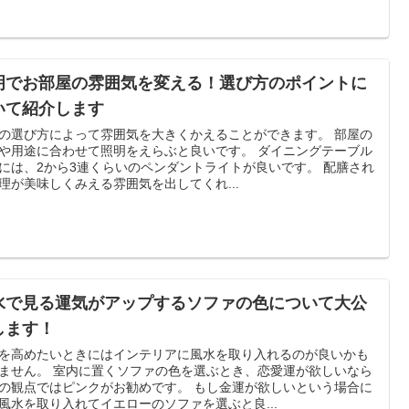
明でお部屋の雰囲気を変える！選び方のポイントに
いて紹介します
の選び方によって雰囲気を大きくかえることができます。 部屋の
用途に合わせて照明をえらぶと良いです。 ダイニングテーブル
には、2から3連くらいのペンダントライトが良いです。 配膳され
理が美味しくみえる雰囲気を出してくれ...
水で見る運気がアップするソファの色について大公
します！
を高めたいときにはインテリアに風水を取り入れるのが良いかも
置くソファの色を選ぶとき、恋愛運が欲しいなら
観点ではピンクがお勧めです。 もし金運が欲しいという場合に
風水を取り入れてイエローのソファを選ぶと良...