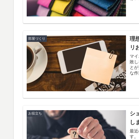
理
部屋づくり
リ
マイ
敗し
とが大切です。 一
な作
シ
お役立ち
し
最近
す。 どの家の部屋を見ても、ものがたくさん置かれており床に